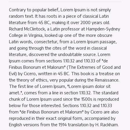
Contrary to popular belief, Lorem Ipsum is not simply
random text. It has roots in a piece of classical Latin
literature from 45 BC, making it over 2000 years old.
Richard McClintock, a Latin professor at Hampden-Sydney
College in Virginia, looked up one of the more obscure
Latin words, consectetur, from a Lorem Ipsum passage,
and going through the cites of the word in classical
literature, discovered the undoubtable source. Lorem
Ipsum comes from sections 1.10.32 and 1.10.33 of "de
Finibus Bonorum et Malorum" (The Extremes of Good and
Evil) by Cicero, written in 45 BC. This book is a treatise on
the theory of ethics, very popular during the Renaissance.
The first line of Lorem Ipsum, "Lorem ipsum dolor sit
amet..", comes from a line in section 1.10.32. The standard
chunk of Lorem Ipsum used since the 1500s is reproduced
below for those interested. Sections 1.10.32 and 1.10.33
from "de Finibus Bonorum et Malorum" by Cicero are also
reproduced in their exact original form, accompanied by
English versions from the 1914 translation by H. Rackham.