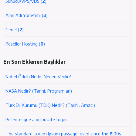
Sunucu/VPS/VDS (
2
)
Alan Adı Yönetimi (
3
)
Genel (
2
)
Reseller Hosting (
0
)
En Son Eklenen Başlıklar
Nobel Ödülü Nedir, Neden Verilir?
NASA Nedir? (Tarihi, Programları)
Türk Dil Kurumu (TDK) Nedir? (Tarihi, Amacı)
Pellentesque a vulputate turpis
The standard Lorem Ipsum passage, used since the 1500s