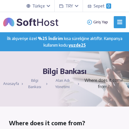
Türkçe
TRY
Sepet
0
Giriş Yap
İlk alışverişe özel
%25 İndirim
kısa süreliğine aktiftir. Kampanya
kullanım kodu
yuzde25
Bilgi Bankası
Where does it come
Bilgi
Alan Adı
Anasayfa
from?
Bankası
Yönetimi
Where does it come from?