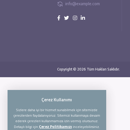
178 Lodgeville Road,
Minneapolis, Minnesota,
USA
0850 123 45 67
info@example.com