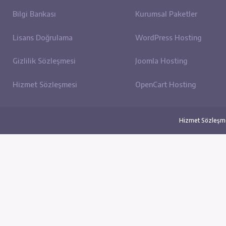
Bize Ulaşın
Sınırs
Referanslar
SEO H
Haber ve Duyurular
Wordp
Blog'tan Yazılar
Bireys
Bilgi Bankası
Kurums
Lisans Doğrulama
WordP
Gizlilik Sözleşmesi
Joomla
Hizmet Sözleşmesi
OpenCa