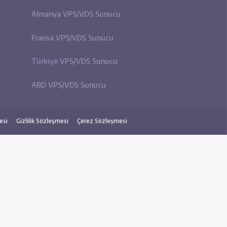
ız Web Hosting
Almanya Kiralık Sunucu
osting
Fransa Kiralık Sunucu
ress Hosting
ABD Kiralık Sunucu
el Paketler
Türkiye Kiralık Sunucu
al Paketler
Almanya VPS/VDS Sunucu
ress Hosting
Fransa VPS/VDS Sunucu
 Hosting
Türkiye VPS/VDS Sunucu
rt Hosting
ABD VPS/VDS Sunucu