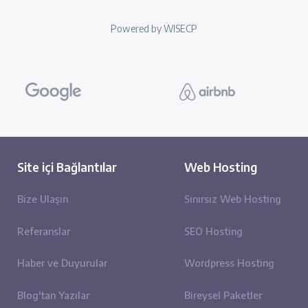
psum pasajında geçen ve anlaşılması en güç sözcüklerden biri olan
incelediğinde kesin bir kaynağa ulaşmıştır. Lorm Ipsum, Çiçero taraf
 et Malorum" (İyi ve Kötünün Uç Sınırları) eserinin 1.10.32 ve 1.10.3
ramı üzerine bir tezdir ve Rönesans döneminde çok popüler olmuştu
r sit amet" 1.10.32 sayılı bölümdeki bir satırdan gelmektedir.
an standard Lorem Ipsum metinleri ilgilenenler için yeniden üretilmi
eri de 1914 H. Rackham çevirisinden alınan İngilizce sürümleri eşliğ
Powered by
WISECP
Site içi Bağlantılar
Web 