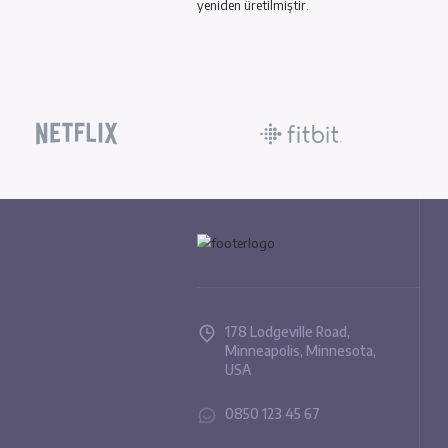
Richard McClintock, bir Lorem I
klasik edebiyattaki örneklerini 
kaleme alınan "de Finibus Bonorum
gelmektedir. Bu kitap, ahlak ku
ilk satırı olan "Lorem ipsum dolo
1500'lerden beri kullanılmakta ol
yazılan 1.10.32 ve 1.10.33 bölüml
yeniden üretilmiştir.