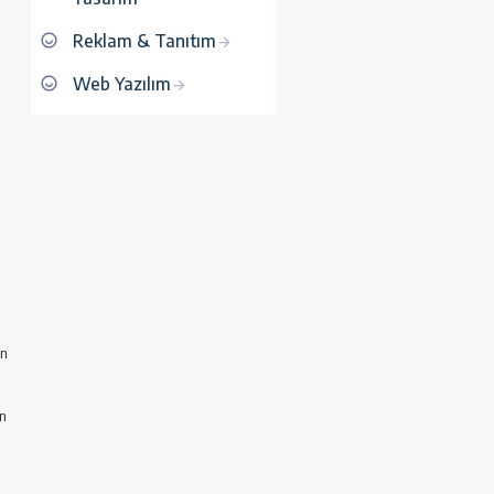
Google SEO
Grafik & Web
Tasarım
Reklam & Tanıtım
Web Yazılım
ana klasik Latin
n Latince profesörü