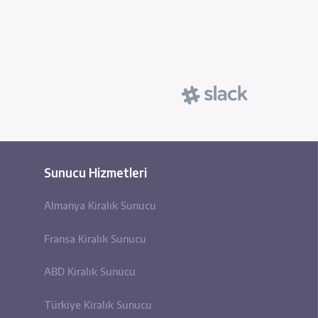
 'consectetur' sözcüğünün
ından M.Ö. 45 tarihinde
3 sayılı bölümlerinden
r. Lorem Ipsum pasajının
ştir. Çiçero tarafından
inde özgün biçiminden
Hosting
Sunucu Hizmetleri