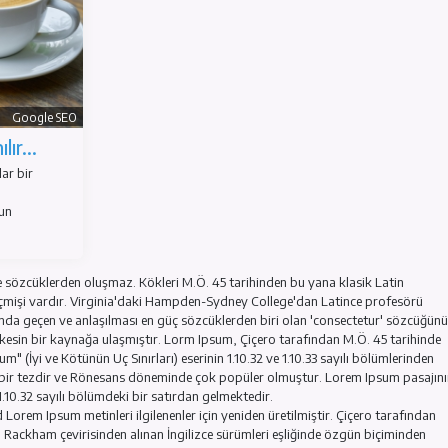
Google SEO
Kullanılır...
or ki, insanlar bir
asarımı
 yazıya ve onun
psum rastgele sözcüklerden oluşmaz. Kökleri M.Ö. 45 tarihinden bu y
ıllık bir geçmişi vardır. Virginia'daki Hampden-Sydney College'da